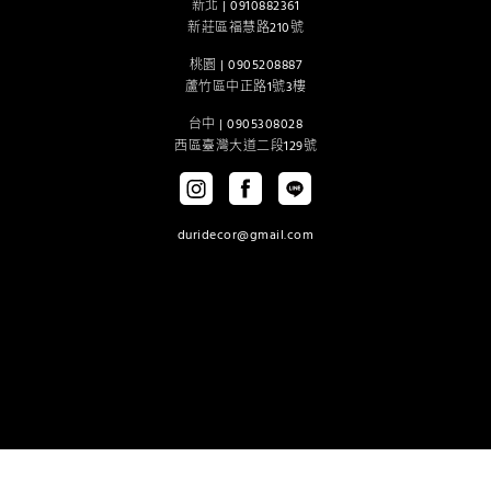
新北 |
0910882361
新莊區福慧路210號
桃園 |
0905208887
蘆竹區中正路1號3樓
台中 |
0905308028
西區臺灣大道二段129號
duridecor@gmail.com