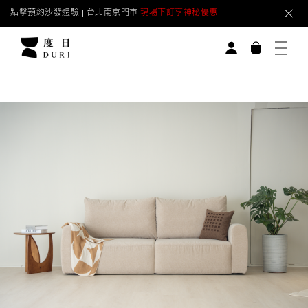
點擊預約沙發體驗 | 台北南京門市
現場下訂享神秘優惠
一對
度
日
DURI